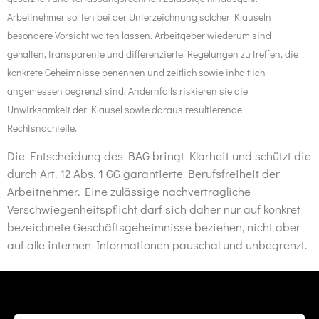
Arbeitnehmer
sollten bei der Unterzeichnung solcher Klauseln
besondere Vorsicht walten lassen.
Arbeitgeber
wiederum sind
gehalten, transparente und differenzierte Regelungen zu treffen,
die
konkrete Geheimnisse benennen
und zeitlich sowie inhaltlich
angemessen begrenzt
sind. Andernfalls riskieren sie die
Unwirksamkeit der Klausel sowie daraus resultierende
Rechtsnachteile.
Die Entscheidung des BAG bringt Klarheit und schützt die
durch
Art. 12 Abs. 1 GG
garantierte
Berufsfreiheit
der
Arbeitnehmer. Eine zulässige nachvertragliche
Verschwiegenheitspflicht darf sich daher nur auf konkret
bezeichnete Geschäftsgeheimnisse beziehen, nicht aber
auf alle internen Informationen pauschal und unbegrenzt.