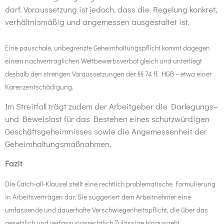
darf. Voraussetzung ist jedoch, dass
die Regelung konkret,
verhältnismäßig
und
angemessen
ausgestaltet ist.
Eine pauschale, unbegrenzte Geheimhaltungspflicht kommt dagegen
einem nachvertraglichen Wettbewerbsverbot gleich und unterliegt
deshalb den strengen Voraussetzungen der
§§ 74 ff. HGB
– etwa einer
Karenzentschädigung.
Im Streitfall
trägt
zudem der
Arbeitgeber
die
Darlegungs
–
und
Beweislast
für das Bestehen eines schutzwürdigen
Geschäftsgeheimnisses sowie die Angemessenheit der
Geheimhaltungsmaßnahmen.
Fazit
Die Catch-all-Klausel stellt eine rechtlich problematische Formulierung
in Arbeitsverträgen dar. Sie suggeriert dem
Arbeitnehmer
eine
umfassende und dauerhafte Verschwiegenheitspflicht, die über das
gesetzlich und verfassungsrechtlich Zulässige hinausgeht.